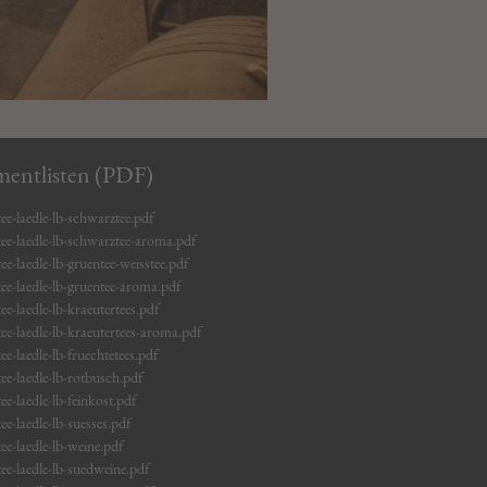
mentlisten (PDF)
ee-laedle-lb-schwarztee.pdf
tee-laedle-lb-schwarztee-aroma.pdf
ee-laedle-lb-gruentee-weisstee.pdf
ee-laedle-lb-gruentee-aroma.pdf
ee-laedle-lb-kraeutertees.pdf
ee-laedle-lb-kraeutertees-aroma.pdf
ee-laedle-lb-fruechtetees.pdf
ee-laedle-lb-rotbusch.pdf
ee-laedle-lb-feinkost.pdf
ee-laedle-lb-suesses.pdf
ee-laedle-lb-weine.pdf
ee-laedle-lb-suedweine.pdf