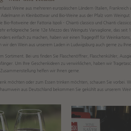
asst Weine aus mehreren europäischen Ländern (Italien, Frankreich u
delmann in Kleinbottwar und Bio-Weine aus der Pfalz vom Weingut M
-Rotweine der Fattoria Ispoli – Chianti classico und Chianti classico 
hr erfolgreiche Serie 12e Mezzo des Weinguts Varvaglione, das seit 
nders einfach zu machen, haben wir einen Tragegriff für Weinkartons,
en wir den Wein aus unserem Laden in Ludwigsburg auch gerne zu Ihn
m Sortiment. Bei uns finden Sie Flaschenöffner, Flaschenkühler, Au
fänger. Um Ihre Geschenkideen zu verwirklichen, haben wir Tragetasc
r Zusammenstellung helfen wir Ihnen gerne.
enk möchten oder zum Essen trinken möchten, schauen Sie vorbei. Wi
 Schaumwein aus Deutschland bekommen Sie gekühlt aus unserem Weinkü