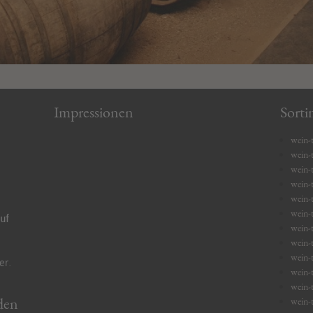
Impressionen
Sorti
wein-t
wein-
wein-t
wein-t
wein-t
wein-t
auf
wein-t
wein-t
wein-t
er.
wein-t
wein-t
den
wein-t