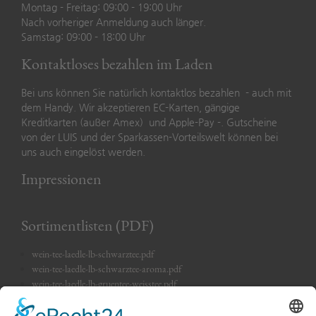
Montag - Freitag: 09:00 - 19:00 Uhr
Nach vorheriger Anmeldung auch länger.
Samstag: 09:00 - 18:00 Uhr
Kontaktloses bezahlen im Laden
Bei uns können Sie natürlich kontaktlos bezahlen - auch mit
dem Handy. Wir akzeptieren EC-Karten, gängige
Kreditkarten (außer Amex) und Apple-Pay -. Gutscheine
von der LUIS und der Sparkassen-Vorteilswelt können bei
uns auch eingelöst werden.
Impressionen
Sortimentlisten (PDF)
wein-tee-laedle-lb-schwarztee.pdf
wein-tee-laedle-lb-schwarztee-aroma.pdf
wein-tee-laedle-lb-gruentee-weisstee.pdf
wein-tee-laedle-lb-gruentee-aroma.pdf
wein-tee-laedle-lb-kraeutertees.pdf