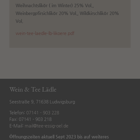
Weihnachtslikör ( im Winter) 25% Vol.,
Weinbergpfirsichlikör 20% Vol., Wildkirschlikör 20%
Vol.
wein-tee-laedle-lb-likoere.pdf
Wein & Tee Lädle
Seestraße 9, 71638 Ludwigsburg
Telefon:
07141 - 903 228
Fax: 07141 - 903 218
E-Mail:
mail@tee-essig-oel.de
Öffnungszeiten aktuell Sept 2023 bis auf weiteres