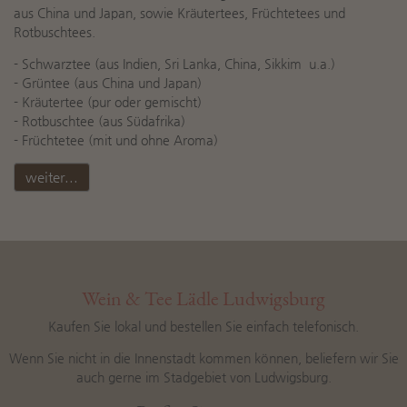
aus China und Japan, sowie Kräutertees, Früchtetees und
Rotbuschtees.
- Schwarztee (aus Indien, Sri Lanka, China, Sikkim u.a.)
- Grüntee (aus China und Japan)
- Kräutertee (pur oder gemischt)
- Rotbuschtee (aus Südafrika)
- Früchtetee (mit und ohne Aroma)
weiter...
Wein & Tee Lädle Ludwigsburg
Kaufen Sie lokal und bestellen Sie einfach telefonisch.
Wenn Sie nicht in die Innenstadt kommen können, beliefern wir Sie
auch gerne im Stadgebiet von Ludwigsburg.