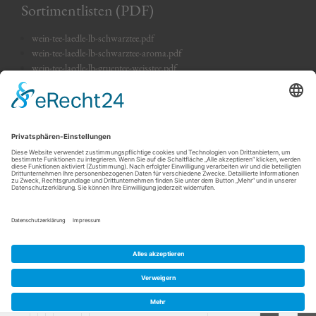
Sortimentlisten (PDF)
wein-tee-laedle-lb-schwarztee.pdf
wein-tee-laedle-lb-schwarztee-aroma.pdf
wein-tee-laedle-lb-gruentee-weisstee.pdf
wein-tee-laedle-lb-gruentee-aroma.pdf
wein-tee-laedle-lb-kraeutertees.pdf
wein-tee-laedle-lb-kraeutertees-aroma.pdf
wein-tee-laedle-lb-fruechtetees.pdf
wein-tee-laedle-lb-rotbusch.pdf
wein-tee-laedle-lb-feinkost.pdf
wein-tee-laedle-lb-suesses.pdf
wein-tee-laedle-lb-weine.pdf
wein-tee-laedle-lb-suedweine.pdf
wein-tee-laedle-lb-spirituosen.pdf
wein-tee-laedle-lb-essige.pdf
wein-tee-laedle-lb-likoere.pdf
wein-tee-laedle-lb-oele.pdf
© 2026 Wein & Tee Lädle Ludwigsburg ·
Kontakt
·
Datenschutz
·
Impressum
www.media-creativ-team.de